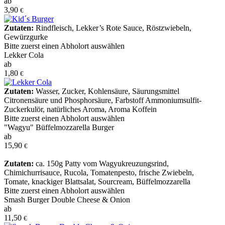
ab
3,90
€
Zutaten:
Rindfleisch
,
Lekker’s Rote Sauce
,
Röstzwiebeln
,
Gewürzgurke
Bitte zuerst einen Abholort auswählen
Lekker Cola
ab
1,80
€
Zutaten:
Wasser
,
Zucker
,
Kohlensäure
,
Säurungsmittel
Citronensäure und Phosphorsäure
,
Farbstoff Ammoniumsulfit-
Zuckerkulör
,
natürliches Aroma
,
Aroma Koffein
Bitte zuerst einen Abholort auswählen
"Wagyu" Büffelmozzarella Burger
ab
15,90
€
Zutaten:
ca. 150g Patty vom Wagyukreuzungsrind
,
Chimichurrisauce
,
Rucola
,
Tomatenpesto
,
frische Zwiebeln
,
Tomate
,
knackiger Blattsalat
,
Sourcream
,
Büffelmozzarella
Bitte zuerst einen Abholort auswählen
Smash Burger Double Cheese & Onion
ab
11,50
€