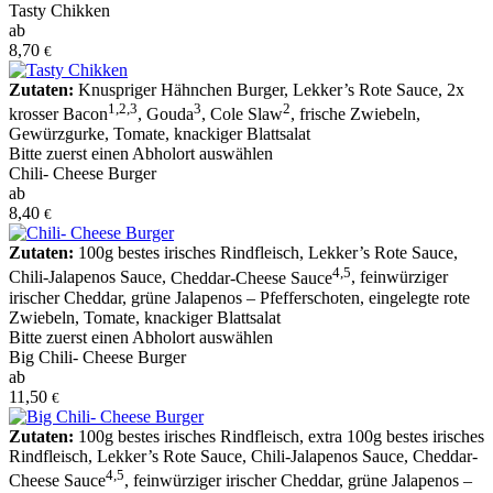
Tasty Chikken
ab
8,70
€
Zutaten:
Knuspriger Hähnchen Burger
,
Lekker’s Rote Sauce
,
2x
1
,
2
,
3
3
2
krosser Bacon
,
Gouda
,
Cole Slaw
,
frische Zwiebeln
,
Gewürzgurke
,
Tomate
,
knackiger Blattsalat
Bitte zuerst einen Abholort auswählen
Chili- Cheese Burger
ab
8,40
€
Zutaten:
100g bestes irisches Rindfleisch
,
Lekker’s Rote Sauce
,
4
,
5
Chili-Jalapenos Sauce
,
Cheddar-Cheese Sauce
,
feinwürziger
irischer Cheddar
,
grüne Jalapenos – Pfefferschoten
,
eingelegte rote
Zwiebeln
,
Tomate
,
knackiger Blattsalat
Bitte zuerst einen Abholort auswählen
Big Chili- Cheese Burger
ab
11,50
€
Zutaten:
100g bestes irisches Rindfleisch
,
extra 100g bestes irisches
Rindfleisch
,
Lekker’s Rote Sauce
,
Chili-Jalapenos Sauce
,
Cheddar-
4
,
5
Cheese Sauce
,
feinwürziger irischer Cheddar
,
grüne Jalapenos –