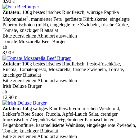
8,90
€
Zutaten:
100g bestes irisches Rindfleisch
,
würzige Paprika-
2
Mayonnaise
,
marinierter Feta+geröstete Kürbiskerne
,
eingelegte
Peperonischoten (mild)
,
eingelegte rote Zwiebeln
,
frische Gurke
,
Tomate
,
knackiger Blattsalat
Bitte zuerst einen Abholort auswählen
Tomate-Mozzarella Beef Burger
ab
8,90
€
Zutaten:
100g bestes irisches Rindfleisch
,
Pesto-Frischkäse
,
Rucola
,
Tomatenpesto
,
Mozzarella
,
frische Zwiebeln
,
Tomate
,
knackiger Blattsalat
Bitte zuerst einen Abholort auswählen
Irish Deluxe Burger
ab
12,90
€
Zutaten:
160g saftiges Rindfleisch vom irischen Weiderind
,
Lekker’s Rote Sauce
,
Rucola
,
Apfel-Lauch Salat
,
cremiger
französischer Ziegenkäsetaler+gebratener Parmaschinken
,
Feigenkonfitüre
,
karamellisierte Walnüsse
,
eingelegte rote Zwiebeln
,
Tomate
,
knackiger Blattsalat
Bitte zuerst einen Abholort auswählen