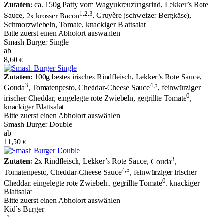
Zutaten:
ca. 150g Patty vom Wagyukreuzungsrind
,
Lekker’s Rote
1
,
2
,
3
Sauce
,
2x krosser Bacon
,
Gruyère (schweizer Bergkäse)
,
Schmorzwiebeln
,
Tomate
,
knackiger Blattsalat
Bitte zuerst einen Abholort auswählen
Smash Burger Single
ab
8,60
€
Zutaten:
100g bestes irisches Rindfleisch
,
Lekker’s Rote Sauce
,
3
4
,
5
Gouda
,
Tomatenpesto
,
Cheddar-Cheese Sauce
,
feinwürziger
0
irischer Cheddar
,
eingelegte rote Zwiebeln
,
gegrillte Tomate
,
knackiger Blattsalat
Bitte zuerst einen Abholort auswählen
Smash Burger Double
ab
11,50
€
3
Zutaten:
2x Rindfleisch
,
Lekker’s Rote Sauce
,
Gouda
,
4
,
5
Tomatenpesto
,
Cheddar-Cheese Sauce
,
feinwürziger irischer
0
Cheddar
,
eingelegte rote Zwiebeln
,
gegrillte Tomate
,
knackiger
Blattsalat
Bitte zuerst einen Abholort auswählen
Kid´s Burger