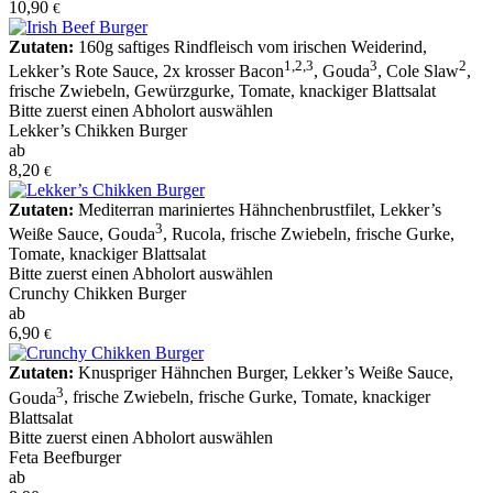
10,90
€
Zutaten:
160g saftiges Rindfleisch vom irischen Weiderind
,
1
,
2
,
3
3
2
Lekker’s Rote Sauce
,
2x krosser Bacon
,
Gouda
,
Cole Slaw
,
frische Zwiebeln
,
Gewürzgurke
,
Tomate
,
knackiger Blattsalat
Bitte zuerst einen Abholort auswählen
Lekker’s Chikken Burger
ab
8,20
€
Zutaten:
Mediterran mariniertes Hähnchenbrustfilet
,
Lekker’s
3
Weiße Sauce
,
Gouda
,
Rucola
,
frische Zwiebeln
,
frische Gurke
,
Tomate
,
knackiger Blattsalat
Bitte zuerst einen Abholort auswählen
Crunchy Chikken Burger
ab
6,90
€
Zutaten:
Knuspriger Hähnchen Burger
,
Lekker’s Weiße Sauce
,
3
Gouda
,
frische Zwiebeln
,
frische Gurke
,
Tomate
,
knackiger
Blattsalat
Bitte zuerst einen Abholort auswählen
Feta Beefburger
ab