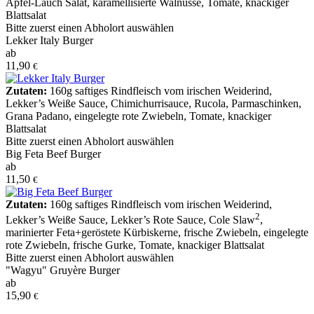
Apfel-Lauch Salat
,
karamellisierte Walnüsse
,
Tomate
,
knackiger
Blattsalat
Bitte zuerst einen Abholort auswählen
Lekker Italy Burger
ab
11,90
€
Zutaten:
160g saftiges Rindfleisch vom irischen Weiderind
,
Lekker’s Weiße Sauce
,
Chimichurrisauce
,
Rucola
,
Parmaschinken
,
Grana Padano
,
eingelegte rote Zwiebeln
,
Tomate
,
knackiger
Blattsalat
Bitte zuerst einen Abholort auswählen
Big Feta Beef Burger
ab
11,50
€
Zutaten:
160g saftiges Rindfleisch vom irischen Weiderind
,
2
Lekker’s Weiße Sauce
,
Lekker’s Rote Sauce
,
Cole Slaw
,
marinierter Feta+geröstete Kürbiskerne
,
frische Zwiebeln
,
eingelegte
rote Zwiebeln
,
frische Gurke
,
Tomate
,
knackiger Blattsalat
Bitte zuerst einen Abholort auswählen
"Wagyu" Gruyère Burger
ab
15,90
€