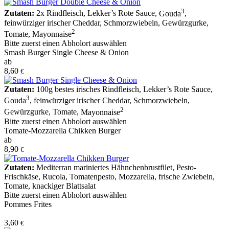
3
Zutaten:
2x Rindfleisch
,
Lekker’s Rote Sauce
,
Gouda
,
feinwürziger irischer Cheddar
,
Schmorzwiebeln
,
Gewürzgurke
,
2
Tomate
,
Mayonnaise
Bitte zuerst einen Abholort auswählen
Smash Burger Single Cheese & Onion
ab
8,60
€
Zutaten:
100g bestes irisches Rindfleisch
,
Lekker’s Rote Sauce
,
3
Gouda
,
feinwürziger irischer Cheddar
,
Schmorzwiebeln
,
2
Gewürzgurke
,
Tomate
,
Mayonnaise
Bitte zuerst einen Abholort auswählen
Tomate-Mozzarella Chikken Burger
ab
8,90
€
Zutaten:
Mediterran mariniertes Hähnchenbrustfilet
,
Pesto-
Frischkäse
,
Rucola
,
Tomatenpesto
,
Mozzarella
,
frische Zwiebeln
,
Tomate
,
knackiger Blattsalat
Bitte zuerst einen Abholort auswählen
Pommes Frites
3,60
€