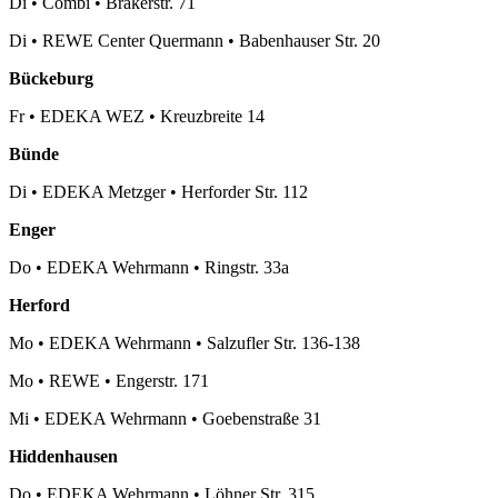
Di
•
Combi
•
Brakerstr. 71
Di
•
REWE Center Quermann
•
Babenhauser Str. 20
Bückeburg
Fr
•
EDEKA WEZ
•
Kreuzbreite 14
Bünde
Di
•
EDEKA Metzger
•
Herforder Str. 112
Enger
Do
•
EDEKA Wehrmann
•
Ringstr. 33a
Herford
Mo
•
EDEKA Wehrmann
•
Salzufler Str. 136-138
Mo
•
REWE
•
Engerstr. 171
Mi
•
EDEKA Wehrmann
•
Goebenstraße 31
Hiddenhausen
Do
•
EDEKA Wehrmann
•
Löhner Str. 315