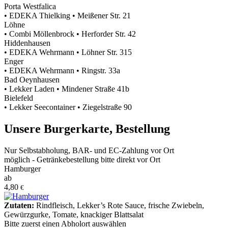
Porta Westfalica
•
EDEKA Thielking
•
Meißener Str. 21
Löhne
•
Combi Möllenbrock
•
Herforder Str. 42
Hiddenhausen
•
EDEKA Wehrmann
•
Löhner Str. 315
Enger
•
EDEKA Wehrmann
•
Ringstr. 33a
Bad Oeynhausen
•
Lekker Laden
•
Mindener Straße 41b
Bielefeld
•
Lekker Seecontainer
•
Ziegelstraße 90
Unsere Burgerkarte, Bestellung
heute
Nur Selbstabholung, BAR- und EC-Zahlung vor Ort
möglich - Getränkebestellung bitte direkt vor Ort
Hamburger
ab
4,80
€
Zutaten:
Rindfleisch
,
Lekker’s Rote Sauce
,
frische Zwiebeln
,
Gewürzgurke
,
Tomate
,
knackiger Blattsalat
Bitte zuerst einen Abholort auswählen