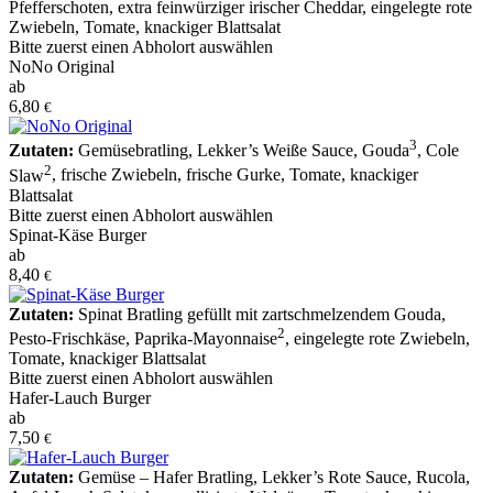
Pfefferschoten
,
extra feinwürziger irischer Cheddar
,
eingelegte rote
Zwiebeln
,
Tomate
,
knackiger Blattsalat
Bitte zuerst einen Abholort auswählen
NoNo Original
ab
6,80
€
3
Zutaten:
Gemüsebratling
,
Lekker’s Weiße Sauce
,
Gouda
,
Cole
2
Slaw
,
frische Zwiebeln
,
frische Gurke
,
Tomate
,
knackiger
Blattsalat
Bitte zuerst einen Abholort auswählen
Spinat-Käse Burger
ab
8,40
€
Zutaten:
Spinat Bratling gefüllt mit zartschmelzendem Gouda
,
2
Pesto-Frischkäse
,
Paprika-Mayonnaise
,
eingelegte rote Zwiebeln
,
Tomate
,
knackiger Blattsalat
Bitte zuerst einen Abholort auswählen
Hafer-Lauch Burger
ab
7,50
€
Zutaten:
Gemüse – Hafer Bratling
,
Lekker’s Rote Sauce
,
Rucola
,