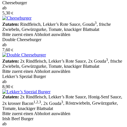
Cheeseburger
ab
5,30
€
3
Zutaten:
Rindfleisch
,
Lekker’s Rote Sauce
,
Gouda
,
frische
Zwiebeln
,
Gewürzgurke
,
Tomate
,
knackiger Blattsalat
Bitte zuerst einen Abholort auswählen
Double Cheeseburger
ab
7,60
€
3
Zutaten:
2x Rindfleisch
,
Lekker’s Rote Sauce
,
2x Gouda
,
frische
Zwiebeln
,
Gewürzgurke
,
Tomate
,
knackiger Blattsalat
Bitte zuerst einen Abholort auswählen
Lekker’s Spezial Burger
ab
8,90
€
Zutaten:
2x Rindfleisch
,
Lekker’s Rote Sauce
,
Honig-Senf Sauce
,
1
,
2
,
3
3
2x krosser Bacon
,
2x Gouda
,
Röstzwiebeln
,
Gewürzgurke
,
Tomate
,
knackiger Blattsalat
Bitte zuerst einen Abholort auswählen
Irish Beef Burger
ab